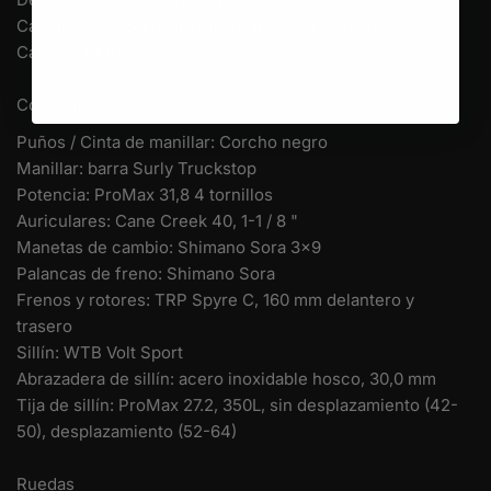
Casete / Cog: Shimano Alivio, 11-34t, 9 velocidades
Cadena: KMC X9
Componentes
Puños / Cinta de manillar: Corcho negro
Manillar: barra Surly Truckstop
Potencia: ProMax 31,8 4 tornillos
Auriculares: Cane Creek 40, 1-1 / 8 "
Manetas de cambio: Shimano Sora 3x9
Palancas de freno: Shimano Sora
Frenos y rotores: TRP Spyre C, 160 mm delantero y
trasero
Sillín: WTB Volt Sport
Abrazadera de sillín: acero inoxidable hosco, 30,0 mm
Tija de sillín: ProMax 27.2, 350L, sin desplazamiento (42-
50), desplazamiento (52-64)
Ruedas