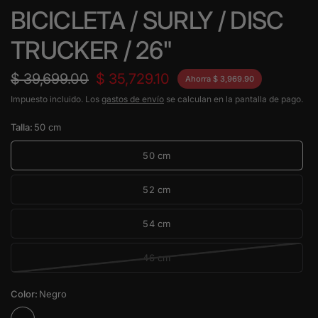
BICICLETA / SURLY / DISC
TRUCKER / 26"
$ 39,699.00
$ 35,729.10
Ahorra $ 3,969.90
Impuesto incluido. Los
gastos de envío
se calculan en la pantalla de pago.
Talla:
50 cm
50 cm
52 cm
54 cm
46 cm
Color:
Negro