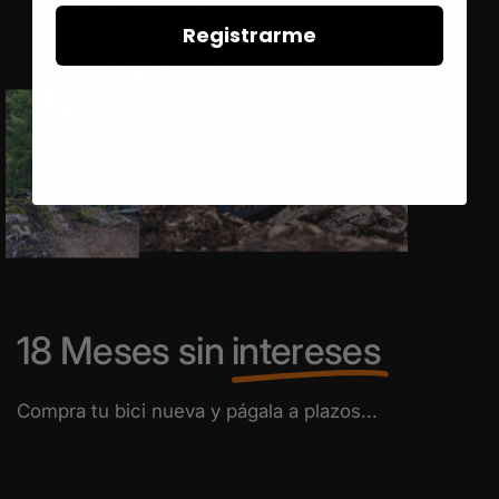
Registrarme
18 Meses sin
intereses
Compra tu bici nueva y págala a plazos...