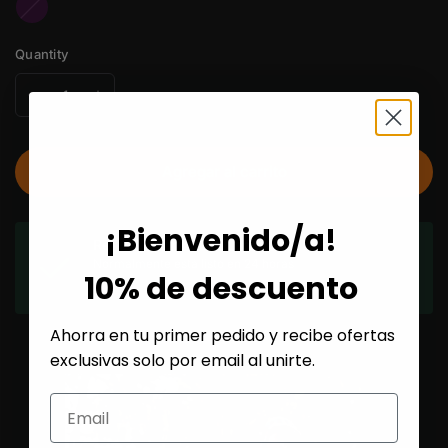
Morado
Quantity
Agregar al carrito
¡Bienvenido/a!
Retiro disponible en
López Cotilla
Normalmente está listo en 24 horas
10% de descuento
Ver información de la tienda
Ahorra en tu primer pedido y recibe ofertas
exclusivas solo por email al unirte.