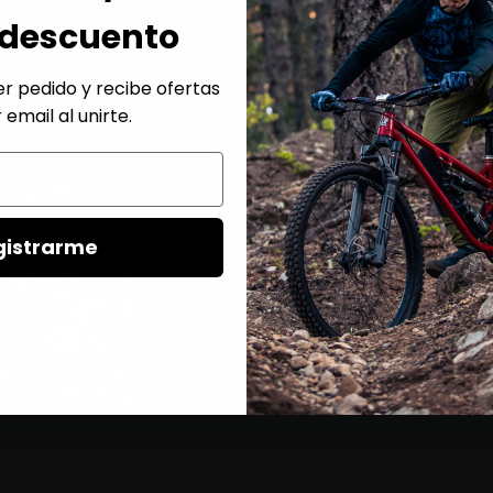
 descuento
r pedido y recibe ofertas
 email al unirte.
18 Mes
Compra tu bici nuev
gistrarme