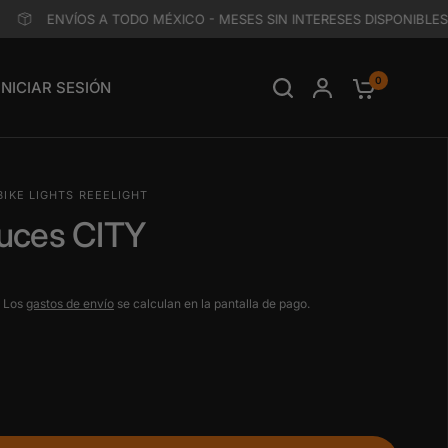
ENVÍOS A TODO MÉXICO - MESES SIN INTERESES DISPONIBLES !
0
INICIAR SESIÓN
BIKE LIGHTS REEELIGHT
luces CITY
. Los
gastos de envío
se calculan en la pantalla de pago.