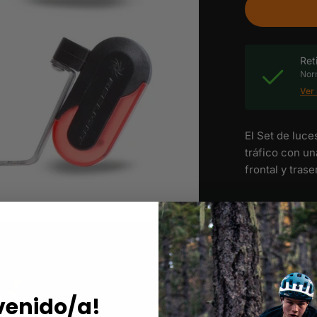
Ret
Norm
Ver 
El Set de luce
tráfico con un
frontal y tras
venido/a!