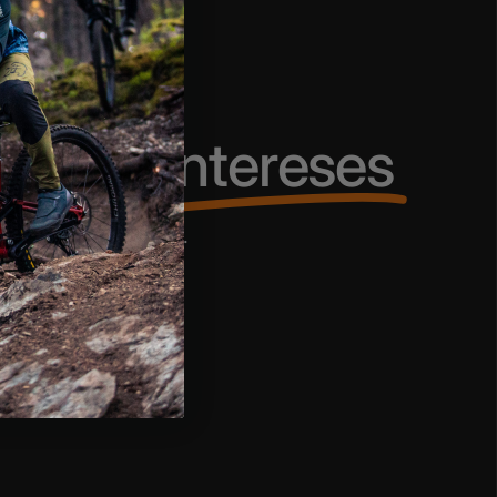
es sin
intereses
a y págala a plazos...