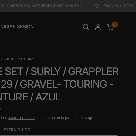
- MESES SIN INTERESES DISPONIBLES !
ENVÍOS A TODO MÉX
0
INICIAR SESIÓN
LE PRODUCTS, INC.
 SET / SURLY / GRAPPLER
 - 29 / GRAVEL- TOURING -
TURE / AZUL
0
. Los
gastos de envío
se calculan en la pantalla de pago.
- EXTRA CHICO