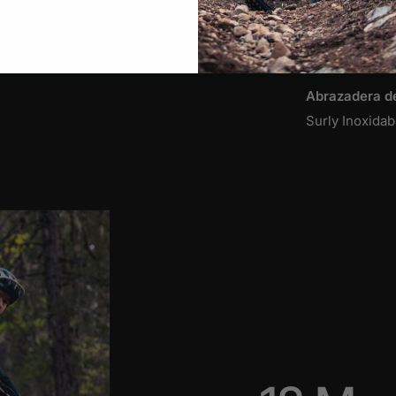
Tenedor
Horquilla 100 
cónicas de do
Abrazadera de 
Surly Inoxidab