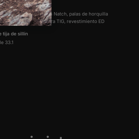
% acero cromado, tubos Natch, palas de horquilla
ble conificado, soldadura TIG, revestimiento ED
tija de sillín
le 33.1