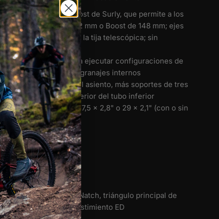
ciado versátil Gnot-Boost de Surly, que permite a los
sar bujes traseros de 142 mm o Boost de 148 mm;
ejes
nrutamiento sigiloso de la tija telescópica;
sin
 corregida
rsonalizadas listas para ejecutar configuraciones de
 sola velocidad o de engranajes internos
ontadas en el tirante del asiento, más soportes de tres
 la parte superior e inferior del tubo inferior
re para neumáticos de 27,5 x 2,8" o 29 x 2,1" (con o sin
os)
acero cromado, tubos Natch, triángulo principal de
do, soldadura TIG, revestimiento ED