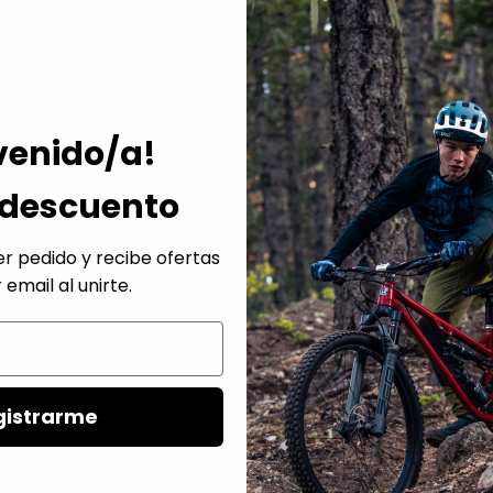
Con el espa
ciclistas u
pasantes;
e
suspensión
Punteras pe
venido/a!
buje de una
Boquillas m
 descuento
paquetes en
Espacio lib
r pedido y recibe ofertas
guardabarr
 email al unirte.
FRAMESET
Cuadro
gistrarme
Cuadro 100 % 
doble conifica