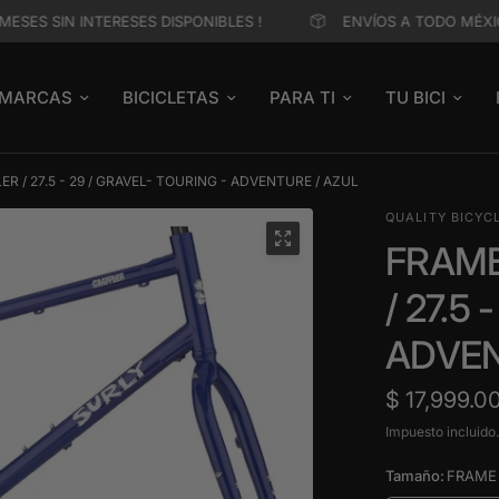
ES SIN INTERESES DISPONIBLES !
ENVÍOS A TODO MÉXICO 
MARCAS
BICICLETAS
PARA TI
TU BICI
ER / 27.5 - 29 / GRAVEL- TOURING - ADVENTURE / AZUL
QUALITY BICYC
FRAME
/ 27.5
ADVEN
$ 17,999.0
Impuesto incluido
Tamaño:
FRAME 