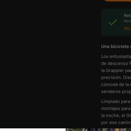
Ret
Norm
Ver 
Una bicicleta 
Los entusiast
de descenso Fr
la Grappler p
precisión.
Dis
cómoda de la m
senderos prop
Limpiado para
montajes para 
la noche, el Gr
por ese camin
extrasensorial