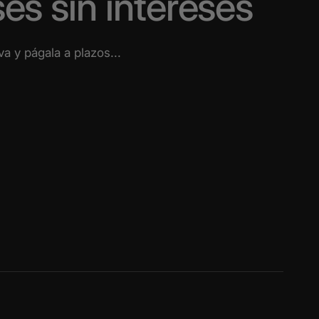
es sin
intereses
a y págala a plazos...