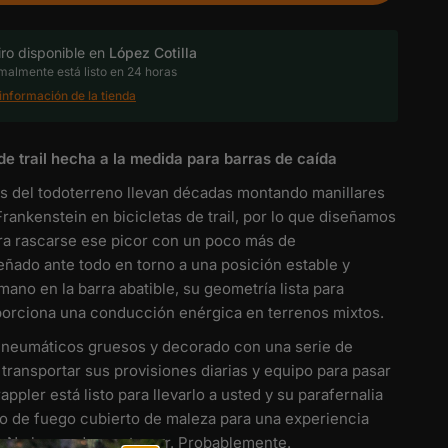
iro disponible en
López Cotilla
almente está listo en 24 horas
información de la tienda
de trail hecha a la medida para barras de caída
as del todoterreno llevan décadas montando manillares
ankenstein en bicicletas de trail, por lo que diseñamos
ara rascarse ese picor con un poco más de
eñado ante todo en torno a una posición estable y
ano en la barra abatible, su geometría lista para
orciona una conducción enérgica en terrenos mixtos.
 neumáticos gruesos y decorado con una serie de
transportar sus provisiones diarias y equipo para pasar
appler está listo para llevarlo a usted y su parafernalia
o de fuego cubierto de maleza para una experiencia
.
No hay nada que temer.
Probablemente.