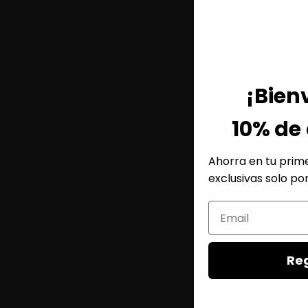
¡Bien
10% de
Ahorra en tu prime
exclusivas solo por
Re