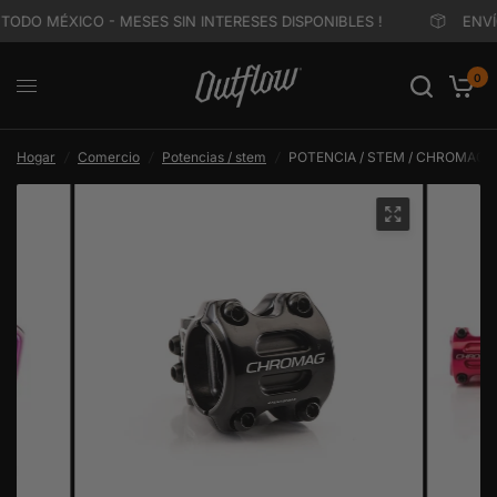
TODO MÉXICO - MESES SIN INTERESES DISPONIBLES !
ENVÍO
0
Hogar
/
Comercio
/
Potencias / stem
/
POTENCIA / STEM / CHROMAG / H