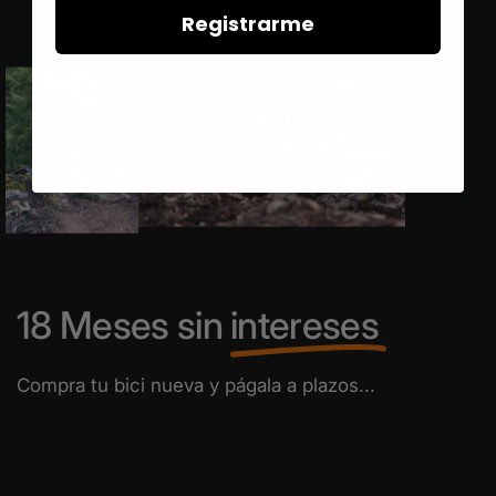
Registrarme
18 Meses sin
intereses
Compra tu bici nueva y págala a plazos...