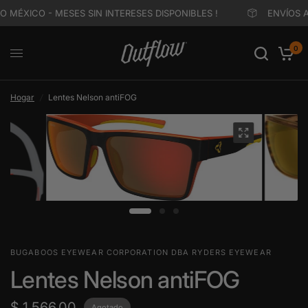
 MÉXICO - MESES SIN INTERESES DISPONIBLES !
ENVÍOS A
0
Hogar
/
Lentes Nelson antiFOG
BUGABOOS EYEWEAR CORPORATION DBA RYDERS EYEWEAR
Lentes Nelson antiFOG
$ 1,566.00
Agotado